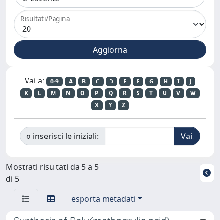
Risultati/Pagina
Vai a:
0-9
A
B
C
D
E
F
G
H
I
J
K
L
M
N
O
P
Q
R
S
T
U
V
W
X
Y
Z
o inserisci le iniziali:
Mostrati risultati da 5 a 5
di 5
esporta metadati