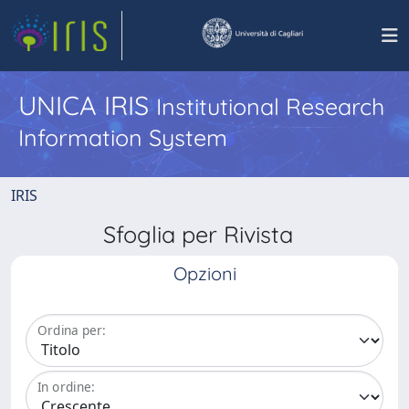
UNICA IRIS
Institutional Research
Information System
IRIS
Sfoglia per Rivista
Opzioni
Ordina per:
In ordine: