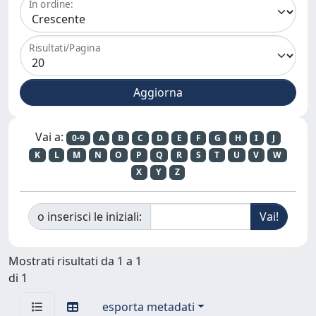
In ordine:
Risultati/Pagina
Vai a:
0-9
A
B
C
D
E
F
G
H
I
J
K
L
M
N
O
P
Q
R
S
T
U
V
W
X
Y
Z
o inserisci le iniziali:
Mostrati risultati da 1 a 1
di 1
esporta metadati