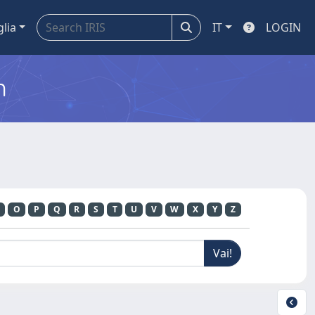
glia
IT
LOGIN
m
O
P
Q
R
S
T
U
V
W
X
Y
Z