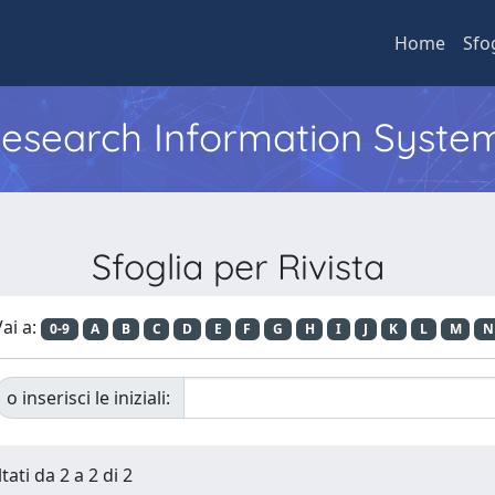
Home
Sfo
 Research Information Syste
Sfoglia per Rivista
ai a:
0-9
A
B
C
D
E
F
G
H
I
J
K
L
M
N
o inserisci le iniziali:
tati da 2 a 2 di 2