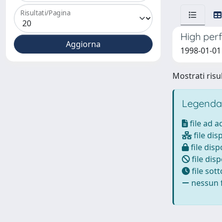
Risultati/Pagina
High perf
1998-01-01 
Mostrati risul
Legenda
file ad 
file dis
file disp
file disp
file sot
nessun f