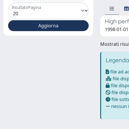
Risultati/Pagina
High perf
1998-01-01 
Mostrati risul
Legenda
file ad 
file dis
file disp
file disp
file sot
nessun f