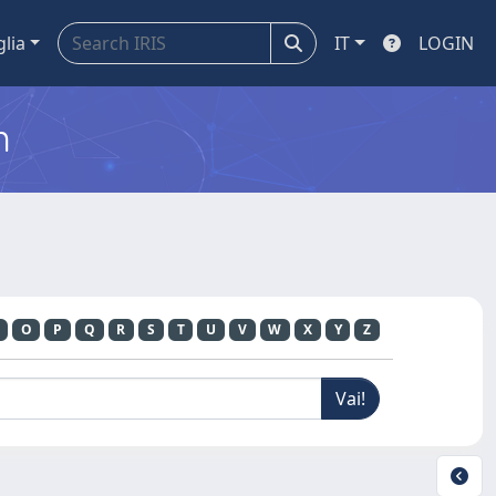
glia
IT
LOGIN
m
O
P
Q
R
S
T
U
V
W
X
Y
Z