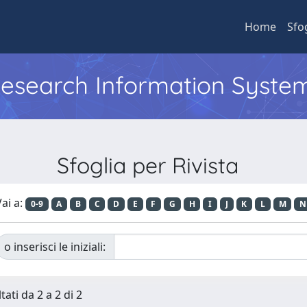
Home
Sfo
 Research Information Syste
Sfoglia per Rivista
ai a:
0-9
A
B
C
D
E
F
G
H
I
J
K
L
M
N
o inserisci le iniziali:
tati da 2 a 2 di 2