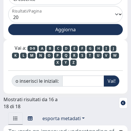
Risultati/Pagina
Vai a:
0-9
A
B
C
D
E
F
G
H
I
J
K
L
M
N
O
P
Q
R
S
T
U
V
W
X
Y
Z
o inserisci le iniziali:
Mostrati risultati da 16 a
18 di 18
esporta metadati