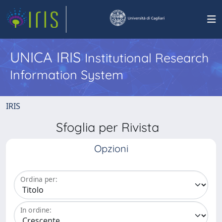
UNICA IRIS
Institutional Research
Information System
IRIS
Sfoglia per Rivista
Opzioni
Ordina per:
In ordine: