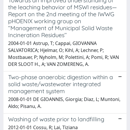
Towards an improved understanding of
the leaching behavior of MSWI residues—
Report on the 2nd meeting of the IWWG
pHOENIX working group on
‘‘Management of Municipal Solid Waste
Incineration Residues’’
2004-01-01 Astrup, T; Cappai, GIOVANNA
SALVATORICA; Hjelmar, O; Kihl, A; Lechner, P;
Mostbauer, P; Nyholm, M; Polettini, A; Pomi, R; VAN
DER SLOOT H., A; VAN ZOMERENG, A.
Two-phase anaerobic digestion within a
solid waste/wastewater integrated
management system
2008-01-01 DE GIOANNIS, Giorgia; Diaz, L; Muntoni,
Aldo; Pisanu, A.
Washing of waste prior to landfilling
2012-01-01 Cossu, R; Lai, Tiziana