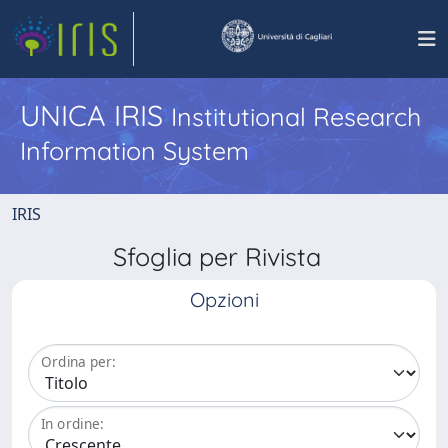
UNICA IRIS
Institutional Research
Information System
IRIS
Sfoglia per Rivista
Opzioni
Ordina per:
In ordine: