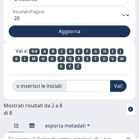
Risultati/Pagina
Vai a:
0-9
A
B
C
D
E
F
G
H
I
J
K
L
M
N
O
P
Q
R
S
T
U
V
W
X
Y
Z
o inserisci le iniziali:
Mostrati risultati da 2 a 8
di 8
esporta metadati