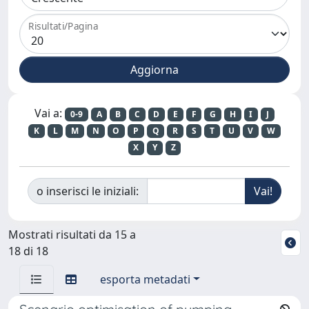
Risultati/Pagina
Vai a:
0-9
A
B
C
D
E
F
G
H
I
J
K
L
M
N
O
P
Q
R
S
T
U
V
W
X
Y
Z
o inserisci le iniziali:
Mostrati risultati da 15 a
18 di 18
esporta metadati