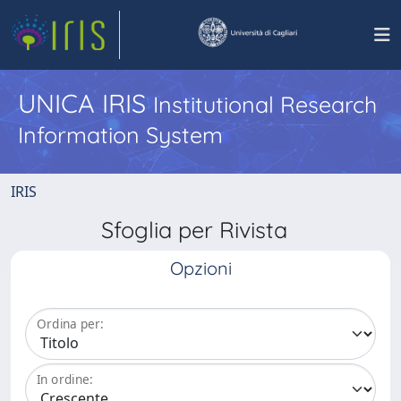
UNICA IRIS
Institutional Research
Information System
IRIS
Sfoglia per Rivista
Opzioni
Ordina per:
In ordine: