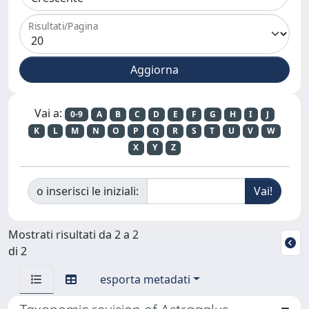
Risultati/Pagina
Vai a:
0-9
A
B
C
D
E
F
G
H
I
J
K
L
M
N
O
P
Q
R
S
T
U
V
W
X
Y
Z
o inserisci le iniziali:
Mostrati risultati da 2 a 2
di 2
esporta metadati