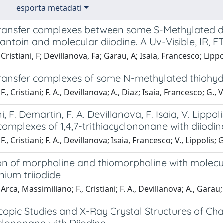
esporta metadati
ransfer complexes between some S-Methylated der
dantoin and molecular diiodine. A Uv-Visible, IR
ristiani, F; Devillanova, Fa; Garau, A; Isaia, Francesco; Lippol
ransfer complexes of some N-methylated thiohyda
., Cristiani; F. A., Devillanova; A., Diaz; Isaia, Francesco; G., 
ani, F. Demartin, F. A. Devillanova, F. Isaia, V. Lipp
complexes of 1,4,7-trithiacyclononane with diiodin
., Cristiani; F. A., Devillanova; Isaia, Francesco; V., Lippolis; 
on of morpholine and thiomorpholine with molecula
nium triiodide
rca, Massimiliano; F., Cristiani; F. A., Devillanova; A., Garau;
opic Studies and X-Ray Crystal Structures of Cha
clononane with Diiodine