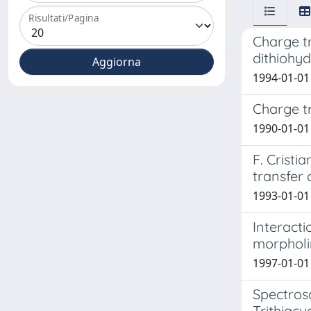
Risultati/Pagina
Charge t
dithiohy
1994-01-01 C
Charge t
1990-01-01 F
F. Cristi
transfer 
1993-01-01 F
Interacti
morpholi
1997-01-01 A
Spectrosc
Trithiacy