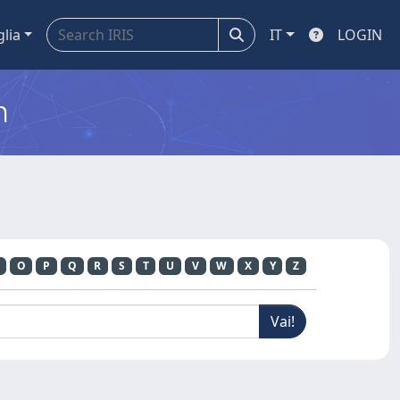
glia
IT
LOGIN
m
O
P
Q
R
S
T
U
V
W
X
Y
Z