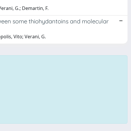
 Verani, G.; Demartin, F.
tween some thiohydantoins and molecular
ppolis, Vito; Verani, G.