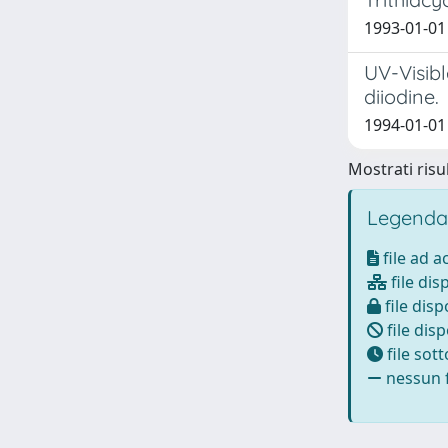
1993-01-01 C
UV-Visib
diiodine.
1994-01-01 C
Mostrati risul
Legenda
file ad 
file dis
file disp
file disp
file sot
nessun f