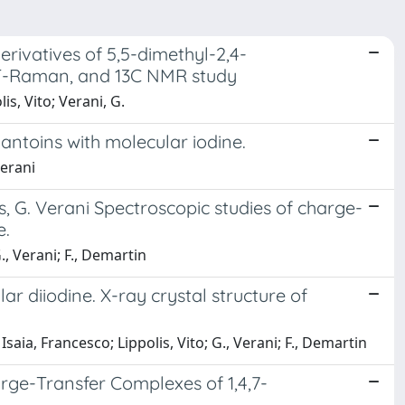
ivatives of 5,5-dimethyl-2,4-
, FT-Raman, and 13C NMR study
is, Vito; Verani, G.
ntoins with molecular iodine.
Verani
olis, G. Verani Spectroscopic studies of charge-
e.
G., Verani; F., Demartin
r diiodine. X-ray crystal structure of
 Isaia, Francesco; Lippolis, Vito; G., Verani; F., Demartin
rge-Transfer Complexes of 1,4,7-