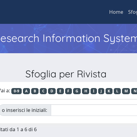
Home
Sfo
 Research Information Syste
Sfoglia per Rivista
ai a:
0-9
A
B
C
D
E
F
G
H
I
J
K
L
M
N
o inserisci le iniziali:
tati da 1 a 6 di 6