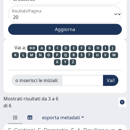
Risultati/Pagina
Vai a:
0-9
A
B
C
D
E
F
G
H
I
J
K
L
M
N
O
P
Q
R
S
T
U
V
W
X
Y
Z
o inserisci le iniziali:
Mostrati risultati da 3 a 6
di 6
esporta metadati