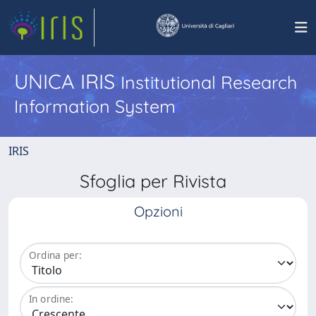
UNICA IRIS
Institutional Research
Information System
IRIS
Sfoglia per Rivista
Opzioni
Ordina per:
In ordine: