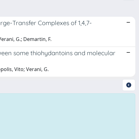
rge-Transfer Complexes of 1,4,7-
 Verani, G.; Demartin, F.
tween some thiohydantoins and molecular
ppolis, Vito; Verani, G.