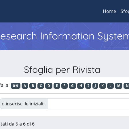
Home
Sfo
 Research Information Syste
Sfoglia per Rivista
ai a:
0-9
A
B
C
D
E
F
G
H
I
J
K
L
M
N
o inserisci le iniziali:
tati da 5 a 6 di 6