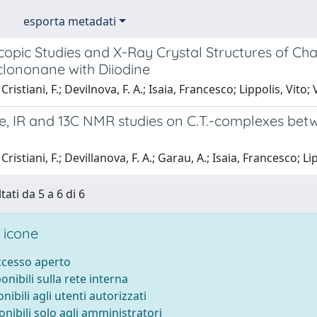
esporta metadati
opic Studies and X-Ray Crystal Structures of Cha
clononane with Diiodine
ristiani, F.; Devilnova, F. A.; Isaia, Francesco; Lippolis, Vito;
le, IR and 13C NMR studies on C.T.-complexes be
ristiani, F.; Devillanova, F. A.; Garau, A.; Isaia, Francesco; Li
tati da 5 a 6 di 6
 icone
accesso aperto
ponibili sulla rete interna
onibili agli utenti autorizzati
onibili solo agli amministratori