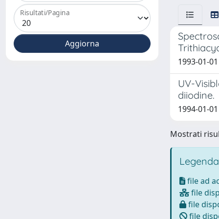
Risultati/Pagina
Spectrosc
Trithiacy
1993-01-01 C
UV-Visib
diiodine.
1994-01-01 C
Mostrati risul
Legenda
file ad 
file dis
file disp
file disp