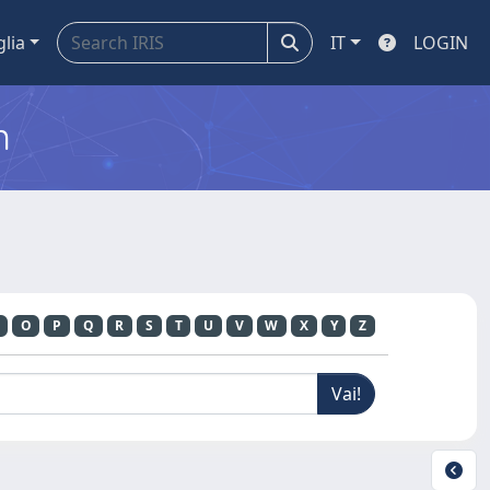
glia
IT
LOGIN
m
O
P
Q
R
S
T
U
V
W
X
Y
Z