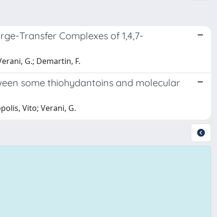
rge-Transfer Complexes of 1,4,7-
 Verani, G.; Demartin, F.
tween some thiohydantoins and molecular
ppolis, Vito; Verani, G.