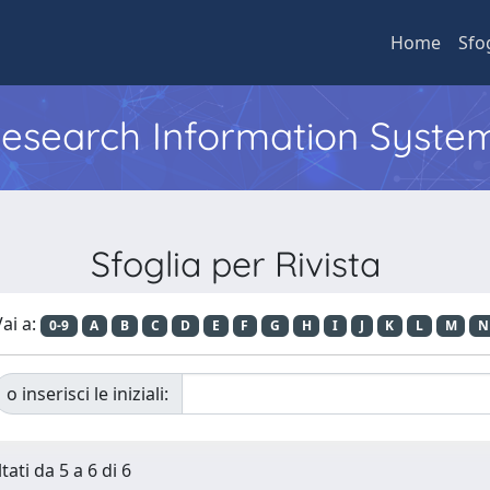
Home
Sfo
 Research Information Syste
Sfoglia per Rivista
ai a:
0-9
A
B
C
D
E
F
G
H
I
J
K
L
M
N
o inserisci le iniziali:
tati da 5 a 6 di 6