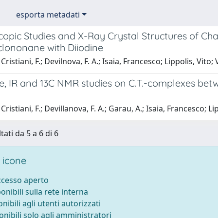
esporta metadati
opic Studies and X-Ray Crystal Structures of Cha
clononane with Diiodine
ristiani, F.; Devilnova, F. A.; Isaia, Francesco; Lippolis, Vito;
le, IR and 13C NMR studies on C.T.-complexes be
ristiani, F.; Devillanova, F. A.; Garau, A.; Isaia, Francesco; Li
tati da 5 a 6 di 6
 icone
accesso aperto
ponibili sulla rete interna
onibili agli utenti autorizzati
onibili solo agli amministratori