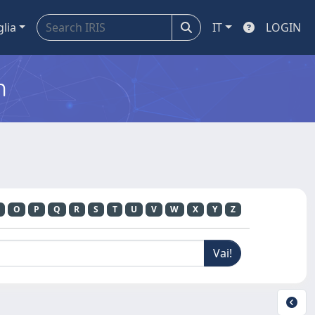
glia
IT
LOGIN
m
O
P
Q
R
S
T
U
V
W
X
Y
Z