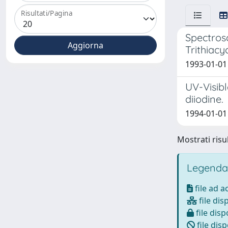
Risultati/Pagina
Spectrosc
Trithiacy
1993-01-01 C
UV-Visib
diiodine.
1994-01-01 C
Mostrati risul
Legenda
file ad 
file dis
file disp
file disp