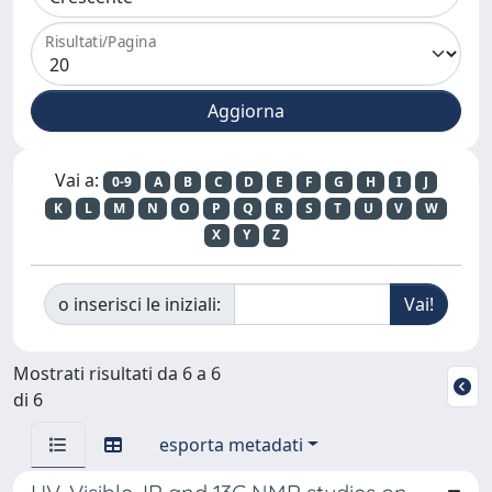
Risultati/Pagina
Vai a:
0-9
A
B
C
D
E
F
G
H
I
J
K
L
M
N
O
P
Q
R
S
T
U
V
W
X
Y
Z
o inserisci le iniziali:
Mostrati risultati da 6 a 6
di 6
esporta metadati