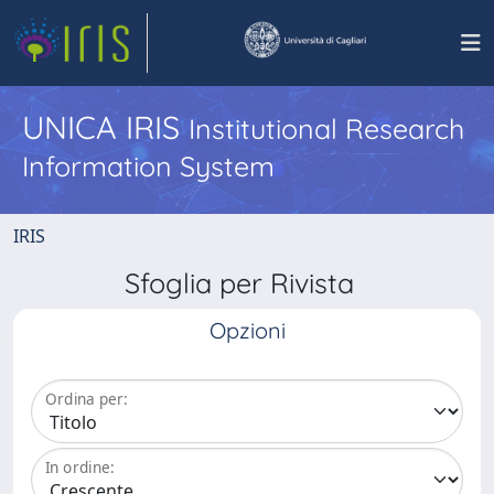
UNICA IRIS
Institutional Research
Information System
IRIS
Sfoglia per Rivista
Opzioni
Ordina per:
In ordine: