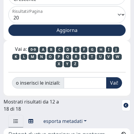
Risultati/Pagina
Vai a:
0-9
A
B
C
D
E
F
G
H
I
J
K
L
M
N
O
P
Q
R
S
T
U
V
W
X
Y
Z
o inserisci le iniziali:
Mostrati risultati da 12 a
18 di 18
esporta metadati