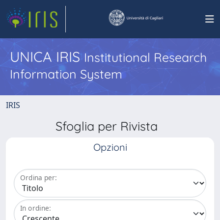
UNICA IRIS
Institutional Research
Information System
IRIS
Sfoglia per Rivista
Opzioni
Ordina per:
In ordine: