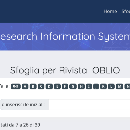
Home
Sfo
 Research Information Syste
Sfoglia per Rivista OBLIO
ai a:
0-9
A
B
C
D
E
F
G
H
I
J
K
L
M
N
o inserisci le iniziali:
tati da 7 a 26 di 39