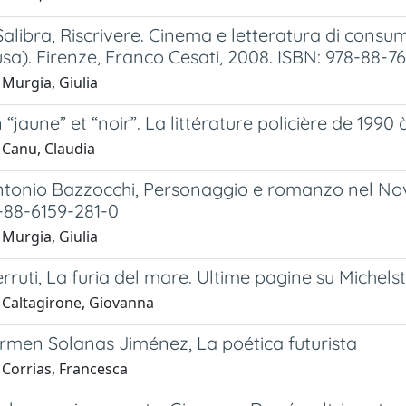
alibra, Riscrivere. Cinema e letteratura di consu
a). Firenze, Franco Cesati, 2008. ISBN: 978-88-7
 Murgia, Giulia
n “jaune” et “noir”. La littérature policière de 1990 
 Canu, Claudia
tonio Bazzocchi, Personaggio e romanzo nel Nove
-88-6159-281-0
 Murgia, Giulia
ruti, La furia del mare. Ultime pagine su Michelst
 Caltagirone, Giovanna
rmen Solanas Jiménez, La poética futurista
 Corrias, Francesca