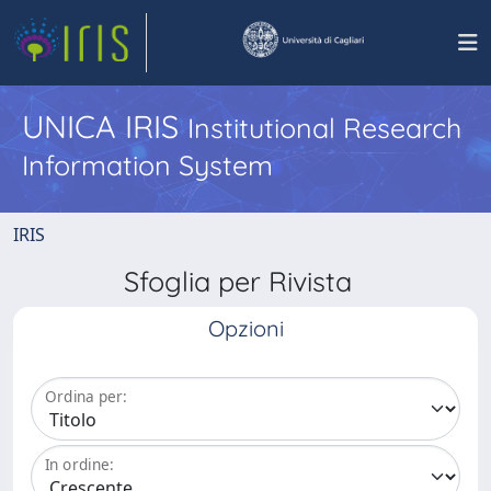
UNICA IRIS
Institutional Research
Information System
IRIS
Sfoglia per Rivista
Opzioni
Ordina per:
In ordine: