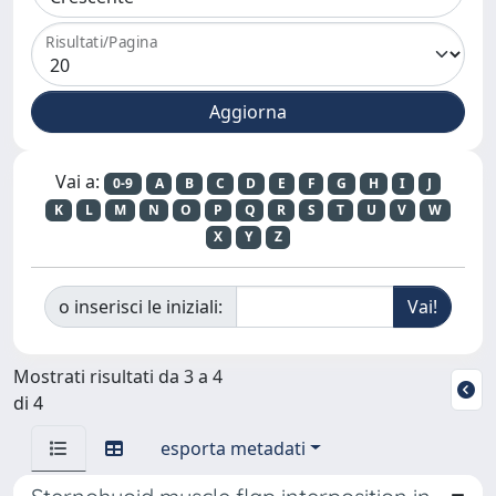
Risultati/Pagina
Vai a:
0-9
A
B
C
D
E
F
G
H
I
J
K
L
M
N
O
P
Q
R
S
T
U
V
W
X
Y
Z
o inserisci le iniziali:
Mostrati risultati da 3 a 4
di 4
esporta metadati