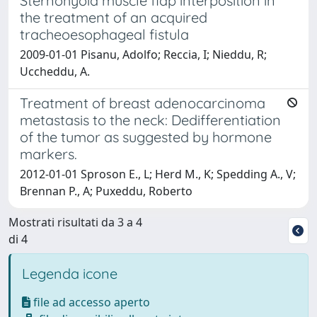
Sternohyoid muscle flap interposition in
the treatment of an acquired
tracheoesophageal fistula
2009-01-01 Pisanu, Adolfo; Reccia, I; Nieddu, R;
Uccheddu, A.
Treatment of breast adenocarcinoma
metastasis to the neck: Dedifferentiation
of the tumor as suggested by hormone
markers.
2012-01-01 Sproson E., L; Herd M., K; Spedding A., V;
Brennan P., A; Puxeddu, Roberto
Mostrati risultati da 3 a 4
di 4
Legenda icone
file ad accesso aperto