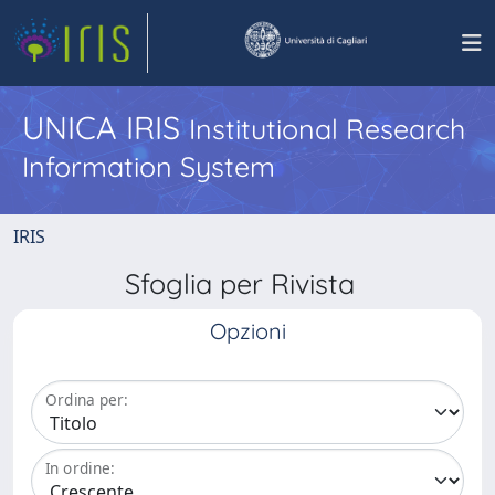
UNICA IRIS
Institutional Research
Information System
IRIS
Sfoglia per Rivista
Opzioni
Ordina per:
In ordine: