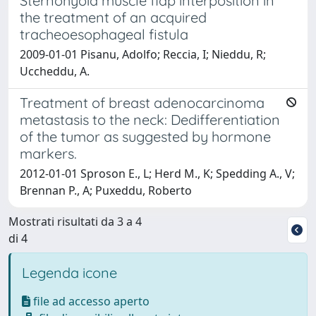
Sternohyoid muscle flap interposition in
the treatment of an acquired
tracheoesophageal fistula
2009-01-01 Pisanu, Adolfo; Reccia, I; Nieddu, R;
Uccheddu, A.
Treatment of breast adenocarcinoma
metastasis to the neck: Dedifferentiation
of the tumor as suggested by hormone
markers.
2012-01-01 Sproson E., L; Herd M., K; Spedding A., V;
Brennan P., A; Puxeddu, Roberto
Mostrati risultati da 3 a 4
di 4
Legenda icone
file ad accesso aperto