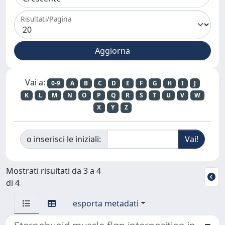
Risultati/Pagina
Vai a:
0-9
A
B
C
D
E
F
G
H
I
J
K
L
M
N
O
P
Q
R
S
T
U
V
W
X
Y
Z
o inserisci le iniziali:
Mostrati risultati da 3 a 4
di 4
esporta metadati