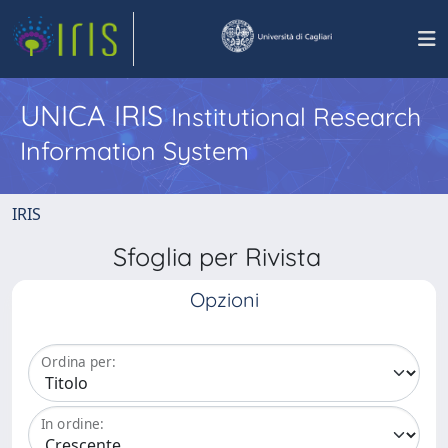
UNICA IRIS
Institutional Research
Information System
IRIS
Sfoglia per Rivista
Opzioni
Ordina per:
In ordine: