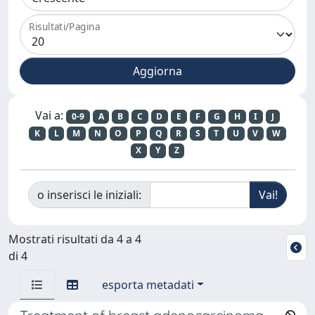
Risultati/Pagina
Vai a:
0-9
A
B
C
D
E
F
G
H
I
J
K
L
M
N
O
P
Q
R
S
T
U
V
W
X
Y
Z
o inserisci le iniziali:
Mostrati risultati da 4 a 4
di 4
esporta metadati