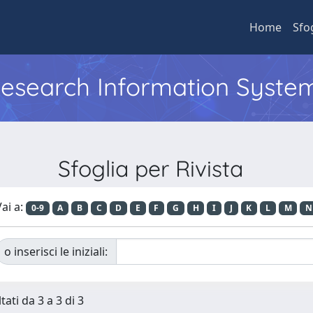
Home
Sfo
 Research Information Syste
Sfoglia per Rivista
ai a:
0-9
A
B
C
D
E
F
G
H
I
J
K
L
M
N
o inserisci le iniziali:
tati da 3 a 3 di 3