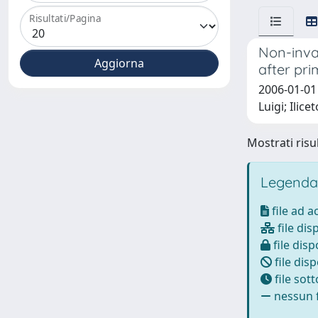
Risultati/Pagina
Non-invas
after pri
2006-01-01 
Luigi; Ilicet
Mostrati risul
Legenda
file ad 
file dis
file disp
file disp
file sot
nessun f