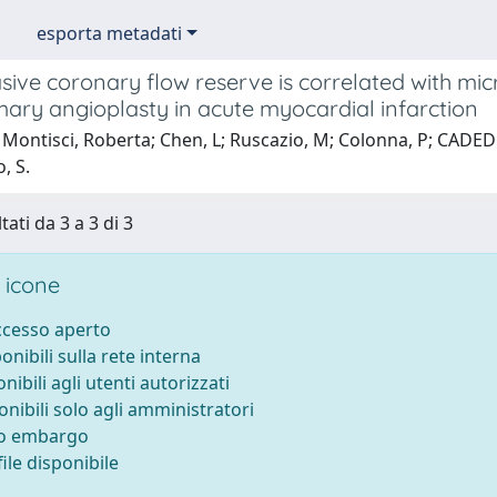
esporta metadati
ive coronary flow reserve is correlated with micr
mary angioplasty in acute myocardial infarction
Montisci, Roberta; Chen, L; Ruscazio, M; Colonna, P; CADEDD
o, S.
tati da 3 a 3 di 3
 icone
accesso aperto
ponibili sulla rete interna
onibili agli utenti autorizzati
onibili solo agli amministratori
to embargo
ile disponibile