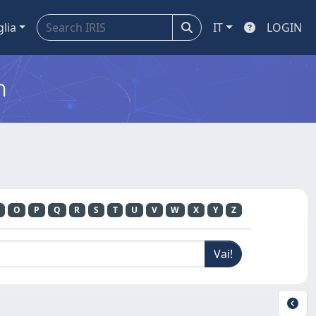
glia
IT
LOGIN
m
O
P
Q
R
S
T
U
V
W
X
Y
Z