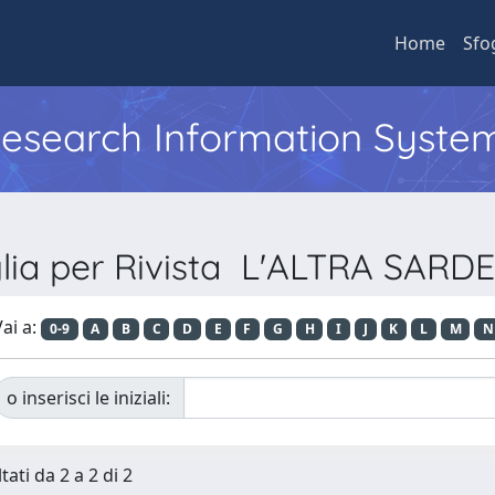
Home
Sfo
 Research Information Syste
lia per Rivista L'ALTRA SAR
ai a:
0-9
A
B
C
D
E
F
G
H
I
J
K
L
M
N
o inserisci le iniziali:
tati da 2 a 2 di 2