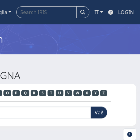
glia
IT
LOGIN
m
DEGNA
O
P
Q
R
S
T
U
V
W
X
Y
Z