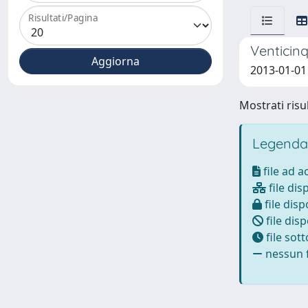
Risultati/Pagina
Venticinq
2013-01-01
Mostrati risul
Legenda
file ad 
file dis
file disp
file disp
file sot
nessun f