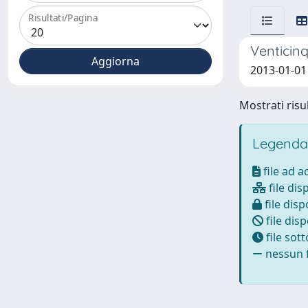
Risultati/Pagina
Venticinq
2013-01-01
Mostrati risul
Legenda
file ad 
file dis
file disp
file disp
file sot
nessun f