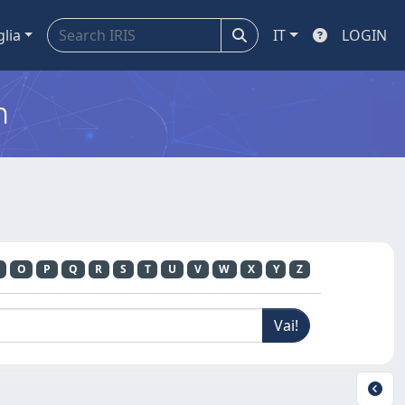
glia
IT
LOGIN
m
O
P
Q
R
S
T
U
V
W
X
Y
Z