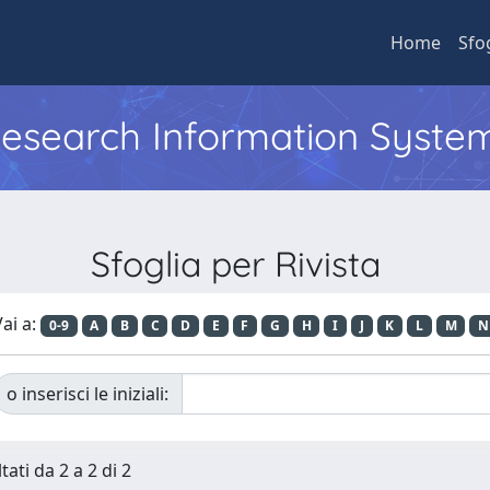
Home
Sfo
 Research Information Syste
Sfoglia per Rivista
ai a:
0-9
A
B
C
D
E
F
G
H
I
J
K
L
M
N
o inserisci le iniziali:
tati da 2 a 2 di 2