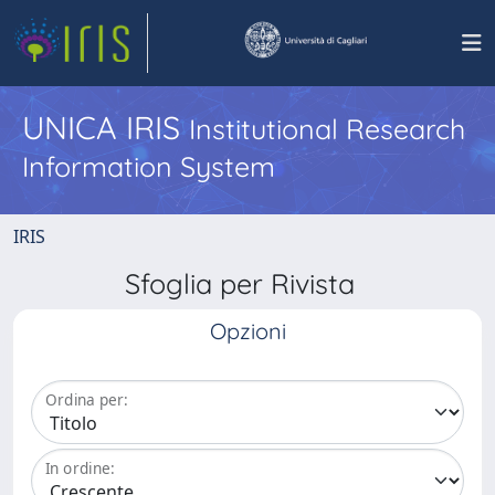
UNICA IRIS
Institutional Research
Information System
IRIS
Sfoglia per Rivista
Opzioni
Ordina per:
In ordine: