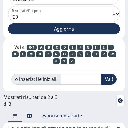
Risultati/Pagina
Vai a:
0-9
A
B
C
D
E
F
G
H
I
J
K
L
M
N
O
P
Q
R
S
T
U
V
W
X
Y
Z
o inserisci le iniziali:
Mostrati risultati da 2 a 3
di 3
esporta metadati