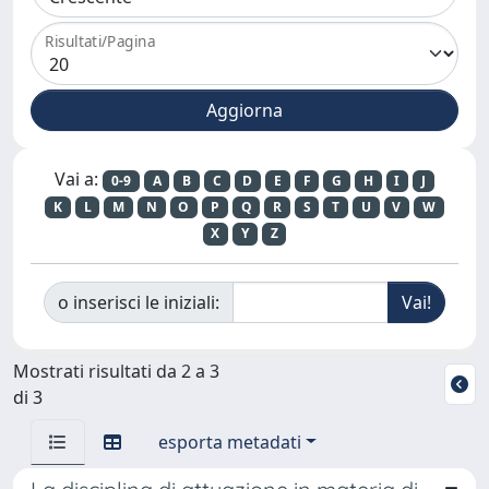
Risultati/Pagina
Vai a:
0-9
A
B
C
D
E
F
G
H
I
J
K
L
M
N
O
P
Q
R
S
T
U
V
W
X
Y
Z
o inserisci le iniziali:
Mostrati risultati da 2 a 3
di 3
esporta metadati