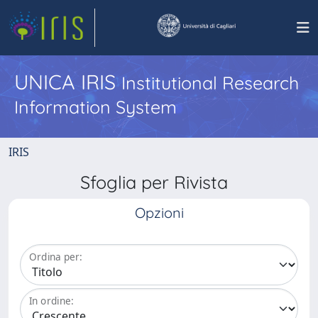
UNICA IRIS
Institutional Research
Information System
IRIS
Sfoglia per Rivista
Opzioni
Ordina per:
In ordine: