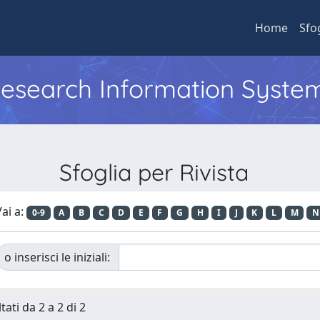
Home
Sfo
 Research Information Syste
Sfoglia per Rivista
ai a:
0-9
A
B
C
D
E
F
G
H
I
J
K
L
M
N
o inserisci le iniziali:
tati da 2 a 2 di 2