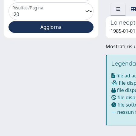
Risultati/Pagina
La neopt
1985-01-01 
Mostrati risul
Legenda
file ad 
file dis
file disp
file disp
file sot
nessun f