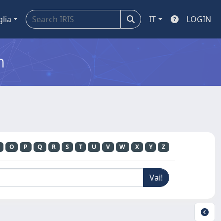
glia
IT
LOGIN
m
O
P
Q
R
S
T
U
V
W
X
Y
Z