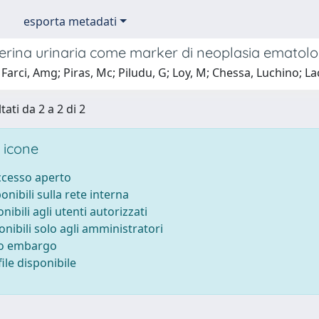
esporta metadati
erina urinaria come marker di neoplasia ematolo
Farci, Amg; Piras, Mc; Piludu, G; Loy, M; Chessa, Luchino; Laco
tati da 2 a 2 di 2
 icone
accesso aperto
ponibili sulla rete interna
onibili agli utenti autorizzati
onibili solo agli amministratori
to embargo
ile disponibile