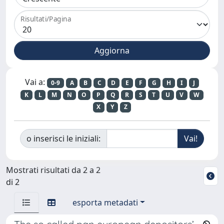
Risultati/Pagina
Vai a:
0-9
A
B
C
D
E
F
G
H
I
J
K
L
M
N
O
P
Q
R
S
T
U
V
W
X
Y
Z
o inserisci le iniziali:
Mostrati risultati da 2 a 2
di 2
esporta metadati