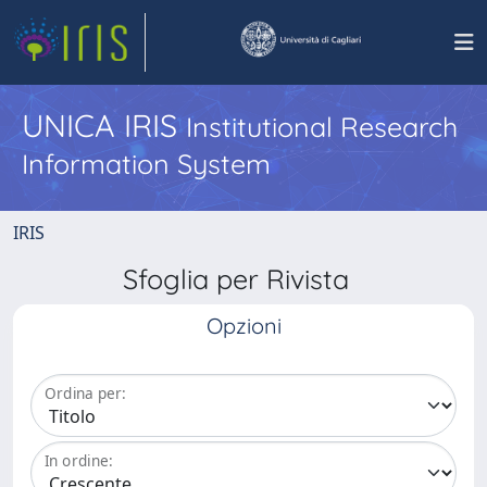
UNICA IRIS
Institutional Research
Information System
IRIS
Sfoglia per Rivista
Opzioni
Ordina per:
In ordine: