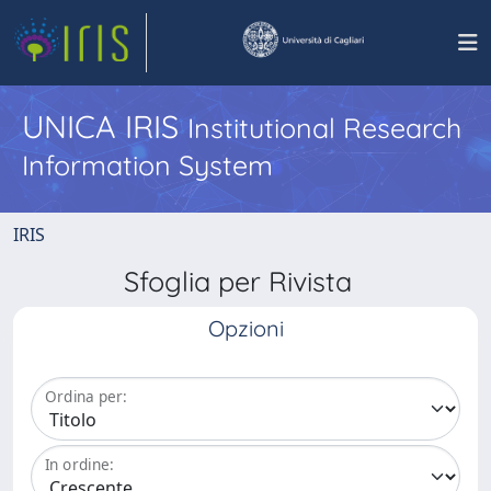
UNICA IRIS
Institutional Research
Information System
IRIS
Sfoglia per Rivista
Opzioni
Ordina per:
In ordine: