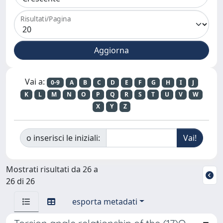
Risultati/Pagina
Vai a:
0-9
A
B
C
D
E
F
G
H
I
J
K
L
M
N
O
P
Q
R
S
T
U
V
W
X
Y
Z
o inserisci le iniziali:
Mostrati risultati da 26 a
26 di 26
esporta metadati