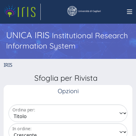
UNICA IRIS
Institutional Research
Information System
IRIS
Sfoglia per Rivista
Opzioni
Ordina per:
In ordine: