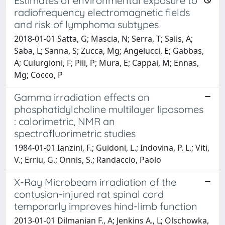
Estimates of environmental exposure to
radiofrequency electromagnetic fields
and risk of lymphoma subtypes
2018-01-01 Satta, G; Mascia, N; Serra, T; Salis, A;
Saba, L; Sanna, S; Zucca, Mg; Angelucci, E; Gabbas,
A; Culurgioni, F; Pili, P; Mura, E; Cappai, M; Ennas,
Mg; Cocco, P
Gamma irradiation effects on
phosphatidylcholine multilayer liposomes
: calorimetric, NMR an
spectrofluorimetric studies
1984-01-01 Ianzini, F.; Guidoni, L.; Indovina, P. L.; Viti,
V.; Erriu, G.; Onnis, S.; Randaccio, Paolo
X-Ray Microbeam irradiation of the
contusion-injured rat spinal cord
temporarly improves hind-limb function
2013-01-01 Dilmanian F., A; Jenkins A., L; Olschowka,