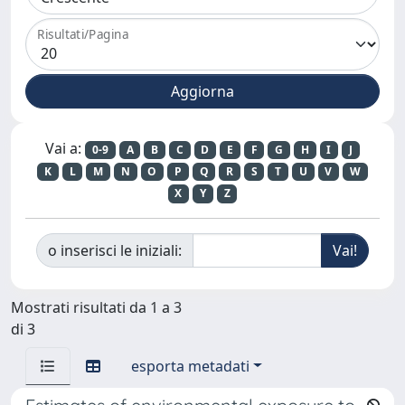
Risultati/Pagina
Vai a:
0-9
A
B
C
D
E
F
G
H
I
J
K
L
M
N
O
P
Q
R
S
T
U
V
W
X
Y
Z
o inserisci le iniziali:
Mostrati risultati da 1 a 3
di 3
esporta metadati