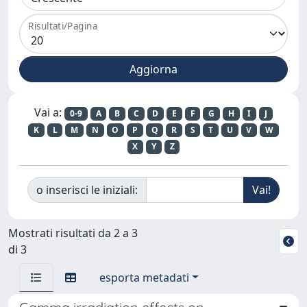
Risultati/Pagina
Vai a:
0-9
A
B
C
D
E
F
G
H
I
J
K
L
M
N
O
P
Q
R
S
T
U
V
W
X
Y
Z
o inserisci le iniziali:
Mostrati risultati da 2 a 3
di 3
esporta metadati