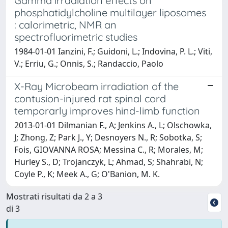
Gamma irradiation effects on
phosphatidylcholine multilayer liposomes
: calorimetric, NMR an
spectrofluorimetric studies
1984-01-01 Ianzini, F.; Guidoni, L.; Indovina, P. L.; Viti,
V.; Erriu, G.; Onnis, S.; Randaccio, Paolo
X-Ray Microbeam irradiation of the
contusion-injured rat spinal cord
temporarly improves hind-limb function
2013-01-01 Dilmanian F., A; Jenkins A., L; Olschowka,
J; Zhong, Z; Park J., Y; Desnoyers N., R; Sobotka, S;
Fois, GIOVANNA ROSA; Messina C., R; Morales, M;
Hurley S., D; Trojanczyk, L; Ahmad, S; Shahrabi, N;
Coyle P., K; Meek A., G; O'Banion, M. K.
Mostrati risultati da 2 a 3
di 3