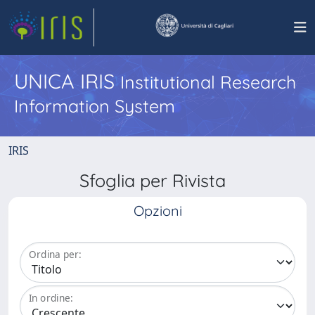
UNICA IRIS
Institutional Research
Information System
IRIS
Sfoglia per Rivista
Opzioni
Ordina per:
In ordine: