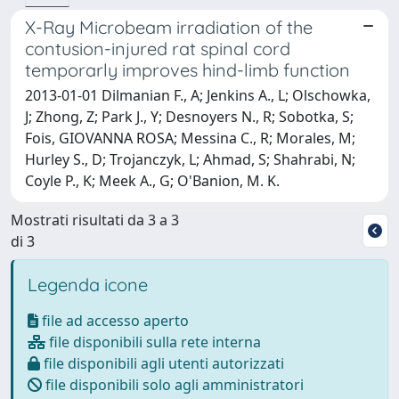
X-Ray Microbeam irradiation of the
contusion-injured rat spinal cord
temporarly improves hind-limb function
2013-01-01 Dilmanian F., A; Jenkins A., L; Olschowka,
J; Zhong, Z; Park J., Y; Desnoyers N., R; Sobotka, S;
Fois, GIOVANNA ROSA; Messina C., R; Morales, M;
Hurley S., D; Trojanczyk, L; Ahmad, S; Shahrabi, N;
Coyle P., K; Meek A., G; O'Banion, M. K.
Mostrati risultati da 3 a 3
di 3
Legenda icone
file ad accesso aperto
file disponibili sulla rete interna
file disponibili agli utenti autorizzati
file disponibili solo agli amministratori