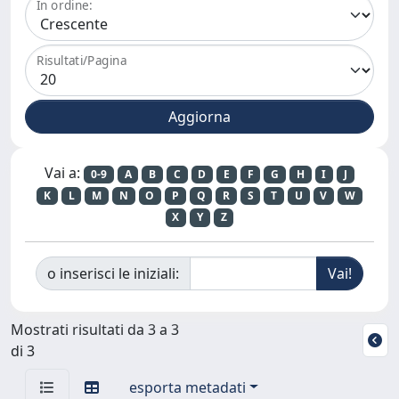
In ordine:
Risultati/Pagina
Vai a:
0-9
A
B
C
D
E
F
G
H
I
J
K
L
M
N
O
P
Q
R
S
T
U
V
W
X
Y
Z
o inserisci le iniziali:
Mostrati risultati da 3 a 3
di 3
esporta metadati