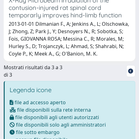
X-Ray Microbeam irradiation of the
contusion-injured rat spinal cord
temporarly improves hind-limb function
2013-01-01 Dilmanian F., A; Jenkins A., L; Olschowka,
J; Zhong, Z; Park J., Y; Desnoyers N., R; Sobotka, S;
Fois, GIOVANNA ROSA; Messina C., R; Morales, M;
Hurley S., D; Trojanczyk, L; Ahmad, S; Shahrabi, N;
Coyle P., K; Meek A., G; O'Banion, M. K.
Mostrati risultati da 3 a 3
di 3
Legenda icone
file ad accesso aperto
file disponibili sulla rete interna
file disponibili agli utenti autorizzati
file disponibili solo agli amministratori
file sotto embargo