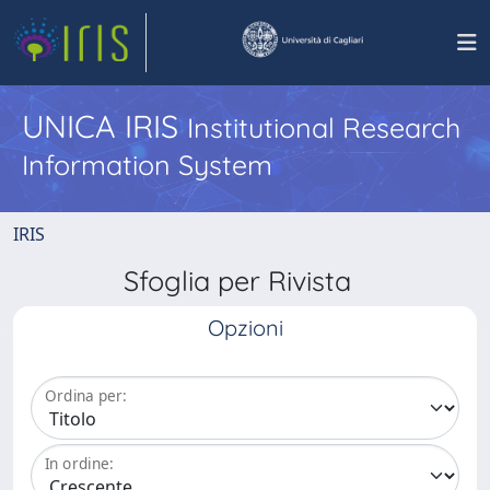
UNICA IRIS
Institutional Research
Information System
IRIS
Sfoglia per Rivista
Opzioni
Ordina per:
In ordine: