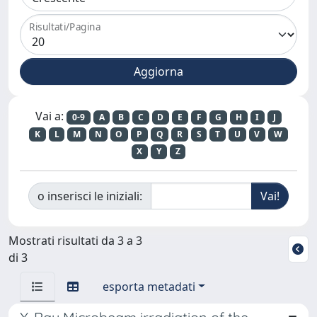
Risultati/Pagina
Vai a:
0-9
A
B
C
D
E
F
G
H
I
J
K
L
M
N
O
P
Q
R
S
T
U
V
W
X
Y
Z
o inserisci le iniziali:
Mostrati risultati da 3 a 3
di 3
esporta metadati