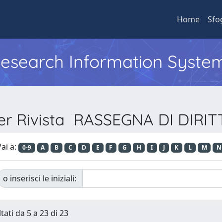
Home
Sfo
 Research Information Syste
per Rivista RASSEGNA DI DIRIT
ai a:
0-9
A
B
C
D
E
F
G
H
I
J
K
L
M
N
o inserisci le iniziali:
tati da 5 a 23 di 23