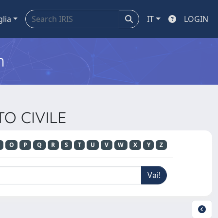
glia
IT
LOGIN
m
TO CIVILE
O
P
Q
R
S
T
U
V
W
X
Y
Z