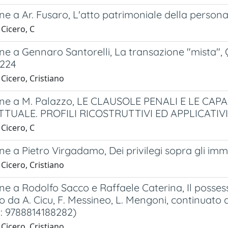
e a Ar. Fusaro, L'atto patrimoniale della persona
Cicero, C
e a Gennaro Santorelli, La transazione "mista", Q
 224
Cicero, Cristiano
ne a M. Palazzo, LE CLAUSOLE PENALI E LE CA
TUALE. PROFILI RICOSTRUTTIVI ED APPLICATIVI
Cicero, C
e a Pietro Virgadamo, Dei privilegi sopra gli immob
Cicero, Cristiano
e a Rodolfo Sacco e Raffaele Caterina, Il possesso,
to da A. Cicu, F. Messineo, L. Mengoni, continuato d
N: 9788814188282)
Cicero, Cristiano