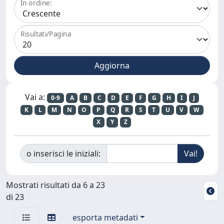
In ordine:
Risultati/Pagina
Vai a:
0-9
A
B
C
D
E
F
G
H
I
J
K
L
M
N
O
P
Q
R
S
T
U
V
W
X
Y
Z
o inserisci le iniziali:
Mostrati risultati da 6 a 23
di 23
esporta metadati