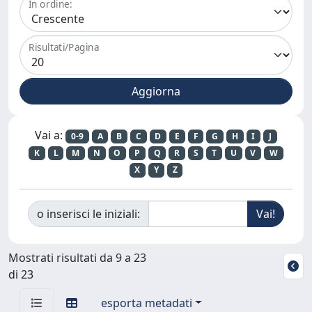
In ordine:
Risultati/Pagina
Vai a:
0-9
A
B
C
D
E
F
G
H
I
J
K
L
M
N
O
P
Q
R
S
T
U
V
W
X
Y
Z
o inserisci le iniziali:
Mostrati risultati da 9 a 23
di 23
esporta metadati