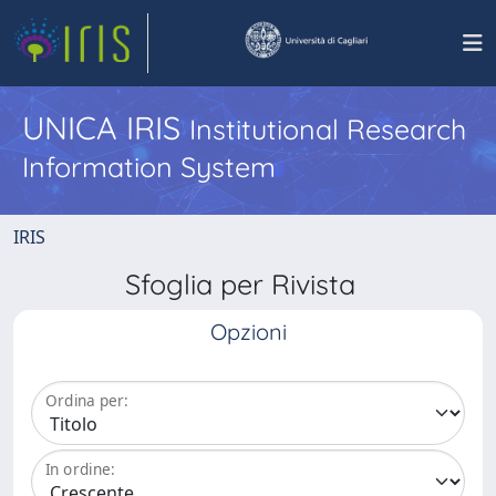
UNICA IRIS
Institutional Research
Information System
IRIS
Sfoglia per Rivista
Opzioni
Ordina per:
In ordine: