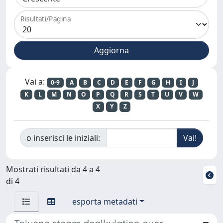
Risultati/Pagina
Vai a:
0-9
A
B
C
D
E
F
G
H
I
J
K
L
M
N
O
P
Q
R
S
T
U
V
W
X
Y
Z
o inserisci le iniziali:
Mostrati risultati da 4 a 4
di 4
esporta metadati