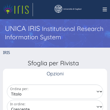
UNICA IRIS
Institutional Research
Information System
IRIS
Sfoglia per Rivista
Opzioni
Ordina per:
In ordine: