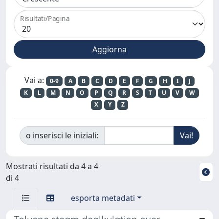
Risultati/Pagina
Vai a:
0-9
A
B
C
D
E
F
G
H
I
J
K
L
M
N
O
P
Q
R
S
T
U
V
W
X
Y
Z
o inserisci le iniziali:
Mostrati risultati da 4 a 4
di 4
esporta metadati