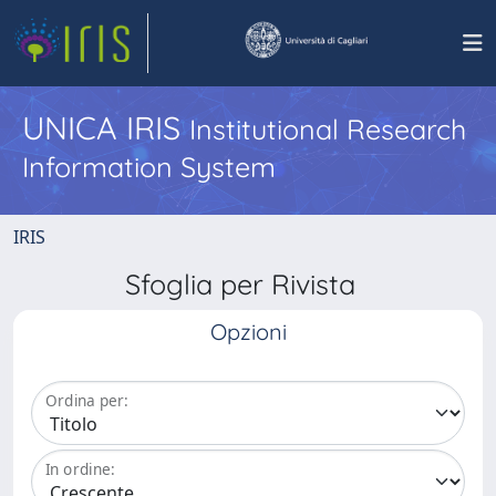
UNICA IRIS
Institutional Research
Information System
IRIS
Sfoglia per Rivista
Opzioni
Ordina per:
In ordine: