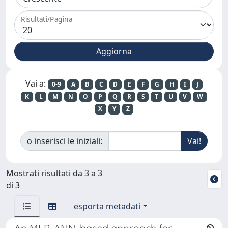
Risultati/Pagina
Vai a:
0-9
A
B
C
D
E
F
G
H
I
J
K
L
M
N
O
P
Q
R
S
T
U
V
W
X
Y
Z
o inserisci le iniziali:
Mostrati risultati da 3 a 3
di 3
esporta metadati