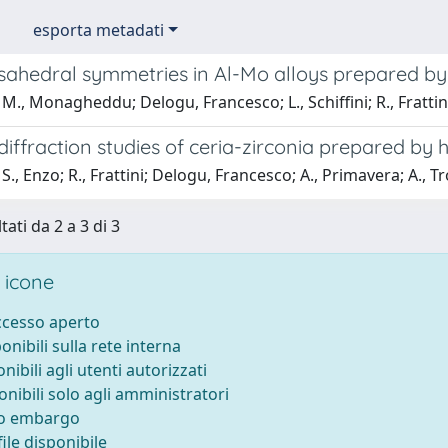
esporta metadati
sahedral symmetries in Al-Mo alloys prepared by 
M., Monagheddu; Delogu, Francesco; L., Schiffini; R., Frattini
iffraction studies of ceria-zirconia prepared by
S., Enzo; R., Frattini; Delogu, Francesco; A., Primavera; A., Tr
tati da 2 a 3 di 3
 icone
accesso aperto
ponibili sulla rete interna
onibili agli utenti autorizzati
onibili solo agli amministratori
to embargo
ile disponibile