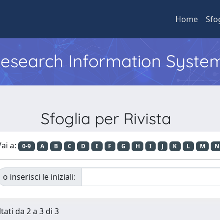
Home
Sfo
 Research Information Syste
Sfoglia per Rivista
ai a:
0-9
A
B
C
D
E
F
G
H
I
J
K
L
M
N
o inserisci le iniziali:
tati da 2 a 3 di 3