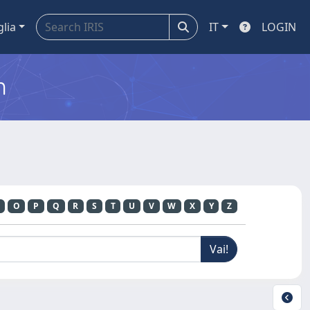
glia
IT
LOGIN
m
O
P
Q
R
S
T
U
V
W
X
Y
Z