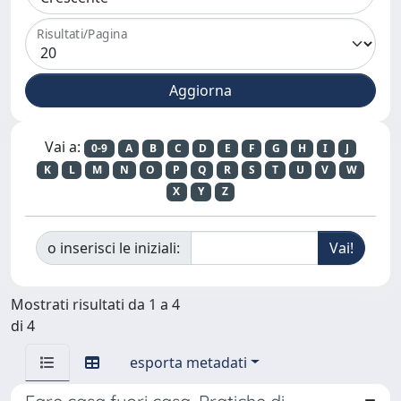
Risultati/Pagina
Vai a:
0-9
A
B
C
D
E
F
G
H
I
J
K
L
M
N
O
P
Q
R
S
T
U
V
W
X
Y
Z
o inserisci le iniziali:
Mostrati risultati da 1 a 4
di 4
esporta metadati