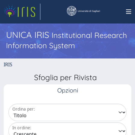
UNICA IRIS
Institutional Research
Information System
IRIS
Sfoglia per Rivista
Opzioni
Ordina per:
In ordine: