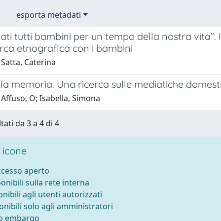
esporta metadati
ati tutti bambini per un tempo della nostra vita”. I
erca etnografica con i bambini
Satta, Caterina
lla memoria. Una ricerca sulle mediatiche domest
Affuso, O; Isabella, Simona
tati da 3 a 4 di 4
 icone
accesso aperto
ponibili sulla rete interna
onibili agli utenti autorizzati
onibili solo agli amministratori
to embargo