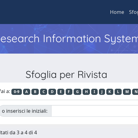
Home
Sfo
 Research Information Syste
Sfoglia per Rivista
ai a:
0-9
A
B
C
D
E
F
G
H
I
J
K
L
M
N
o inserisci le iniziali:
tati da 3 a 4 di 4