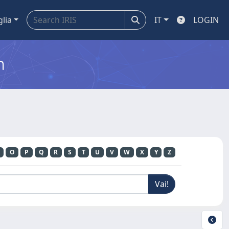
glia
IT
LOGIN
m
O
P
Q
R
S
T
U
V
W
X
Y
Z