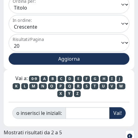
Ordina per:
In ordine:
Risultati/Pagina
Vai a:
0-9
A
B
C
D
E
F
G
H
I
J
K
L
M
N
O
P
Q
R
S
T
U
V
W
X
Y
Z
o inserisci le iniziali:
Mostrati risultati da 2 a 5