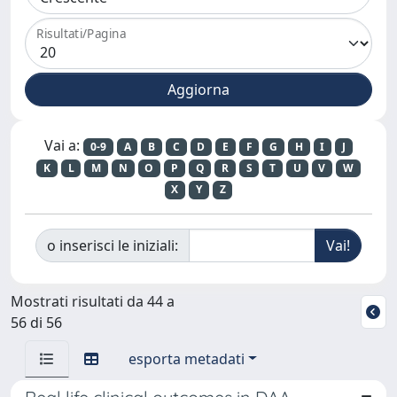
Risultati/Pagina
Vai a:
0-9
A
B
C
D
E
F
G
H
I
J
K
L
M
N
O
P
Q
R
S
T
U
V
W
X
Y
Z
o inserisci le iniziali:
Mostrati risultati da 44 a
56 di 56
esporta metadati