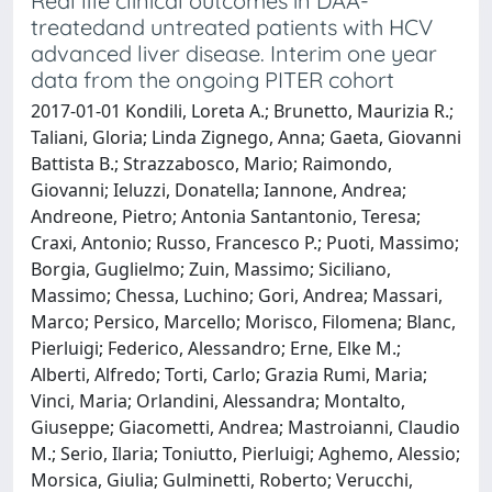
Real life clinical outcomes in DAA-
treatedand untreated patients with HCV
advanced liver disease. Interim one year
data from the ongoing PITER cohort
2017-01-01 Kondili, Loreta A.; Brunetto, Maurizia R.;
Taliani, Gloria; Linda Zignego, Anna; Gaeta, Giovanni
Battista B.; Strazzabosco, Mario; Raimondo,
Giovanni; Ieluzzi, Donatella; Iannone, Andrea;
Andreone, Pietro; Antonia Santantonio, Teresa;
Craxi, Antonio; Russo, Francesco P.; Puoti, Massimo;
Borgia, Guglielmo; Zuin, Massimo; Siciliano,
Massimo; Chessa, Luchino; Gori, Andrea; Massari,
Marco; Persico, Marcello; Morisco, Filomena; Blanc,
Pierluigi; Federico, Alessandro; Erne, Elke M.;
Alberti, Alfredo; Torti, Carlo; Grazia Rumi, Maria;
Vinci, Maria; Orlandini, Alessandra; Montalto,
Giuseppe; Giacometti, Andrea; Mastroianni, Claudio
M.; Serio, Ilaria; Toniutto, Pierluigi; Aghemo, Alessio;
Morsica, Giulia; Gulminetti, Roberto; Verucchi,