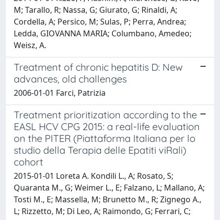
M; Tarallo, R; Nassa, G; Giurato, G; Rinaldi, A;
Cordella, A; Persico, M; Sulas, P; Perra, Andrea;
Ledda, GIOVANNA MARIA; Columbano, Amedeo;
Weisz, A.
Treatment of chronic hepatitis D: New
advances, old challenges
2006-01-01 Farci, Patrizia
Treatment prioritization according to the
EASL HCV CPG 2015: a real-life evaluation
on the PITER (Piattaforma Italiana per lo
studio della Terapia delle Epatiti viRali)
cohort
2015-01-01 Loreta A. Kondili L., A; Rosato, S;
Quaranta M., G; Weimer L., E; Falzano, L; Mallano, A;
Tosti M., E; Massella, M; Brunetto M., R; Zignego A.,
L; Rizzetto, M; Di Leo, A; Raimondo, G; Ferrari, C;