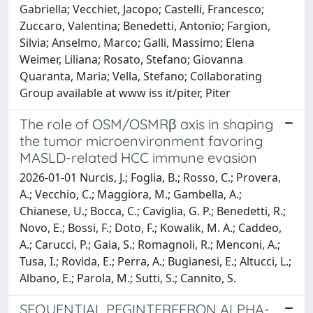
Gabriella; Vecchiet, Jacopo; Castelli, Francesco;
Zuccaro, Valentina; Benedetti, Antonio; Fargion,
Silvia; Anselmo, Marco; Galli, Massimo; Elena
Weimer, Liliana; Rosato, Stefano; Giovanna
Quaranta, Maria; Vella, Stefano; Collaborating
Group available at www iss it/piter, Piter
The role of OSM/OSMRβ axis in shaping
the tumor microenvironment favoring
MASLD-related HCC immune evasion
2026-01-01 Nurcis, J.; Foglia, B.; Rosso, C.; Provera,
A.; Vecchio, C.; Maggiora, M.; Gambella, A.;
Chianese, U.; Bocca, C.; Caviglia, G. P.; Benedetti, R.;
Novo, E.; Bossi, F.; Doto, F.; Kowalik, M. A.; Caddeo,
A.; Carucci, P.; Gaia, S.; Romagnoli, R.; Menconi, A.;
Tusa, I.; Rovida, E.; Perra, A.; Bugianesi, E.; Altucci, L.;
Albano, E.; Parola, M.; Sutti, S.; Cannito, S.
SEQUENTIAL PEGINTERFERON ALPHA-