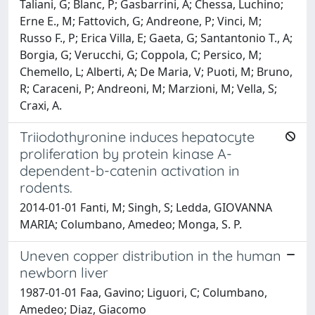
Taliani, G; Blanc, P; Gasbarrini, A; Chessa, Luchino;
Erne E., M; Fattovich, G; Andreone, P; Vinci, M;
Russo F., P; Erica Villa, E; Gaeta, G; Santantonio T., A;
Borgia, G; Verucchi, G; Coppola, C; Persico, M;
Chemello, L; Alberti, A; De Maria, V; Puoti, M; Bruno,
R; Caraceni, P; Andreoni, M; Marzioni, M; Vella, S;
Craxi, A.
Triiodothyronine induces hepatocyte
proliferation by protein kinase A-
dependent-b-catenin activation in
rodents.
2014-01-01 Fanti, M; Singh, S; Ledda, GIOVANNA
MARIA; Columbano, Amedeo; Monga, S. P.
Uneven copper distribution in the human
newborn liver
1987-01-01 Faa, Gavino; Liguori, C; Columbano,
Amedeo; Diaz, Giacomo