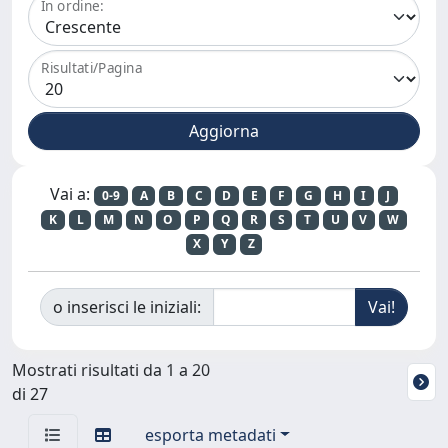
In ordine:
Risultati/Pagina
Vai a:
0-9
A
B
C
D
E
F
G
H
I
J
K
L
M
N
O
P
Q
R
S
T
U
V
W
X
Y
Z
o inserisci le iniziali:
Mostrati risultati da 1 a 20
di 27
esporta metadati