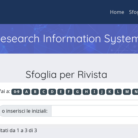
Home
Sfo
 Research Information Syste
Sfoglia per Rivista
ai a:
0-9
A
B
C
D
E
F
G
H
I
J
K
L
M
N
o inserisci le iniziali:
tati da 1 a 3 di 3