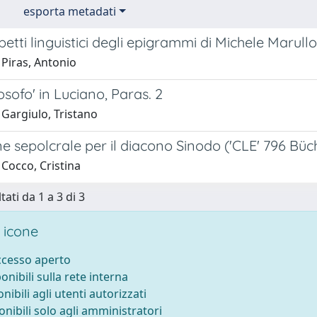
esporta metadati
petti linguistici degli epigrammi di Michele Marullo
 Piras, Antonio
losofo' in Luciano, Paras. 2
 Gargiulo, Tristano
one sepolcrale per il diacono Sinodo ('CLE' 796 Büc
Cocco, Cristina
tati da 1 a 3 di 3
 icone
accesso aperto
ponibili sulla rete interna
onibili agli utenti autorizzati
onibili solo agli amministratori