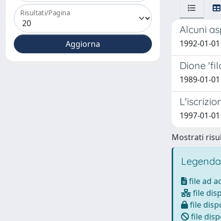
Risultati/Pagina
Alcuni as
1992-01-01
Dione 'fi
1989-01-01
L'iscrizi
1997-01-01 
Mostrati risul
Legenda
file ad 
file dis
file disp
file disp