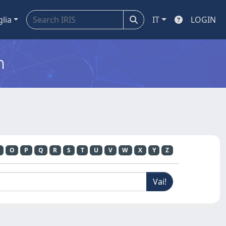
glia
IT
LOGIN
m
O
P
Q
R
S
T
U
V
W
X
Y
Z