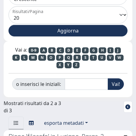
Risultati/Pagina
Vai a:
0-9
A
B
C
D
E
F
G
H
I
J
K
L
M
N
O
P
Q
R
S
T
U
V
W
X
Y
Z
o inserisci le iniziali:
Mostrati risultati da 2 a 3
di 3
esporta metadati