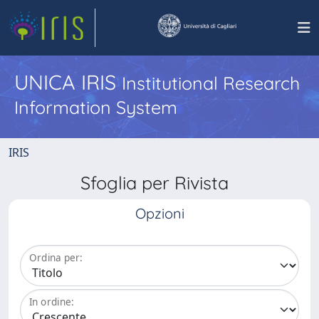
UNICA IRIS
Institutional Research
Information System
IRIS
Sfoglia per Rivista
Opzioni
Ordina per:
In ordine: