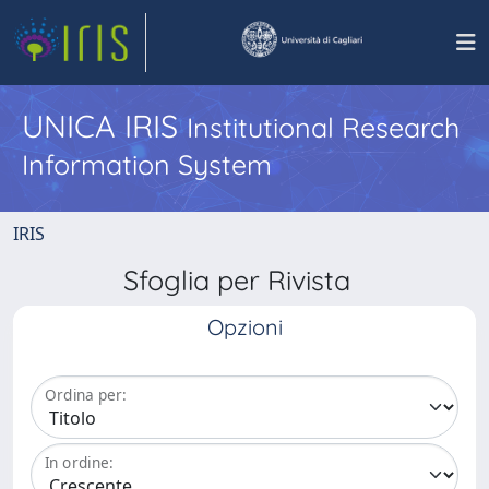
UNICA IRIS
Institutional Research
Information System
IRIS
Sfoglia per Rivista
Opzioni
Ordina per:
In ordine: