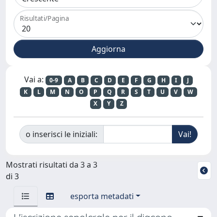
Risultati/Pagina
Vai a:
0-9
A
B
C
D
E
F
G
H
I
J
K
L
M
N
O
P
Q
R
S
T
U
V
W
X
Y
Z
o inserisci le iniziali:
Mostrati risultati da 3 a 3
di 3
esporta metadati