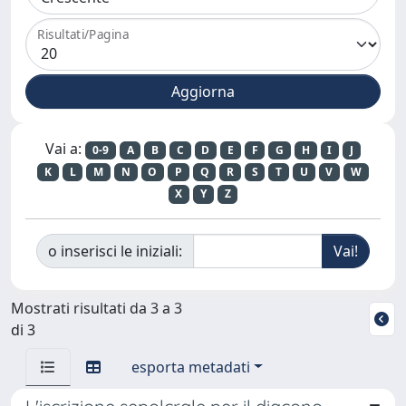
Risultati/Pagina
Vai a:
0-9
A
B
C
D
E
F
G
H
I
J
K
L
M
N
O
P
Q
R
S
T
U
V
W
X
Y
Z
o inserisci le iniziali:
Mostrati risultati da 3 a 3
di 3
esporta metadati