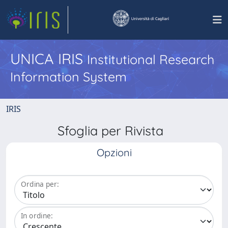
UNICA IRIS
Institutional Research
Information System
IRIS
Sfoglia per Rivista
Opzioni
Ordina per:
In ordine: