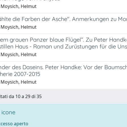
 Moysich, Helmut
 zählte die Farben der Asche". Anmerkungen zu Mo
 Moysich, Helmut
dem grauen Panzer blaue Flügel”. Zu Peter Handke
tillen Haus - Roman und Zurüstungen für die Unst
 Moysich, Helmut
er des Daseins. Peter Handke: Vor der Baumsch
pherie 2007-2015
 Moysich, Helmut
tati da 10 a 29 di 35
 icone
accesso aperto