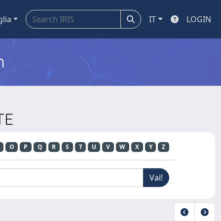
glia
IT
LOGIN
m
TE
O
P
Q
R
S
T
U
V
W
X
Y
Z