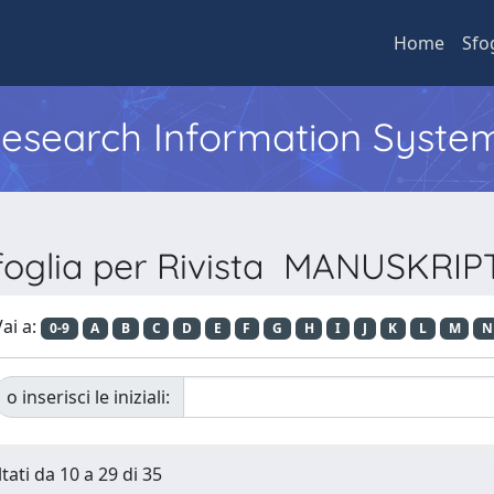
Home
Sfo
 Research Information Syste
foglia per Rivista MANUSKRIP
ai a:
0-9
A
B
C
D
E
F
G
H
I
J
K
L
M
N
o inserisci le iniziali:
tati da 10 a 29 di 35