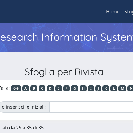
Home
Sfo
 Research Information Syste
Sfoglia per Rivista
ai a:
0-9
A
B
C
D
E
F
G
H
I
J
K
L
M
N
o inserisci le iniziali:
tati da 25 a 35 di 35