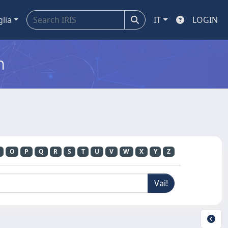
glia
IT
LOGIN
m
O
P
Q
R
S
T
U
V
W
X
Y
Z