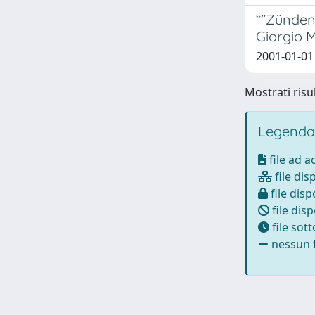
“”Zünden
Giorgio 
2001-01-01
Mostrati risul
Legenda
file ad 
file dis
file disp
file disp
file sot
nessun f