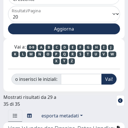
Risultati/Pagina
Vai a:
0-9
A
B
C
D
E
F
G
H
I
J
K
L
M
N
O
P
Q
R
S
T
U
V
W
X
Y
Z
o inserisci le iniziali:
Mostrati risultati da 29 a
35 di 35
esporta metadati