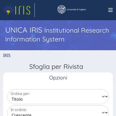
UNICA IRIS
Institutional Research
Information System
IRIS
Sfoglia per Rivista
Opzioni
Ordina per:
In ordine: