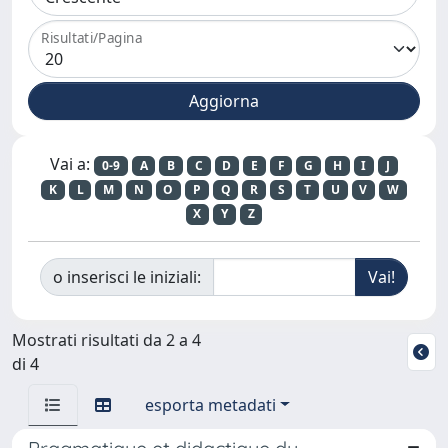
Risultati/Pagina
Vai a:
0-9
A
B
C
D
E
F
G
H
I
J
K
L
M
N
O
P
Q
R
S
T
U
V
W
X
Y
Z
o inserisci le iniziali:
Mostrati risultati da 2 a 4
di 4
esporta metadati