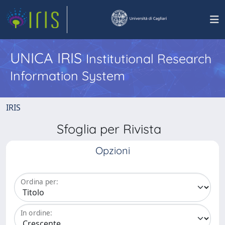
UNICA IRIS
Institutional Research
Information System
IRIS
Sfoglia per Rivista
Opzioni
Ordina per:
In ordine: